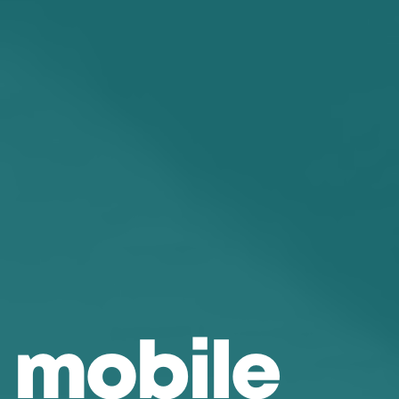
m
o
b
i
l
e