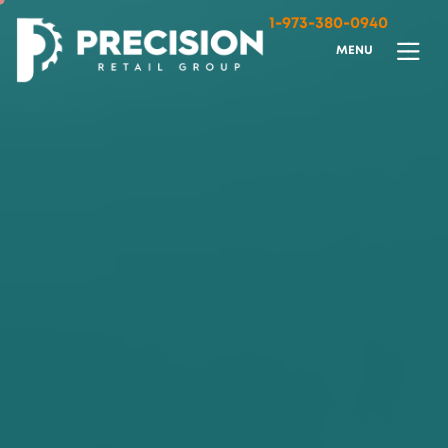
1-973-380-0940
M
E
N
U