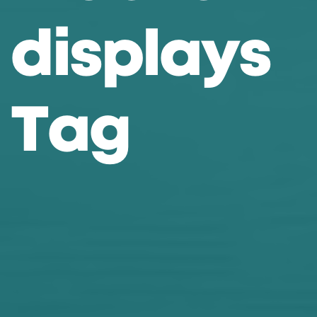
d
i
s
p
l
a
y
s
T
a
g