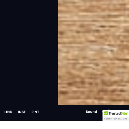
Sound
O
f
f
L
I
N
K
I
N
S
T
P
I
N
T