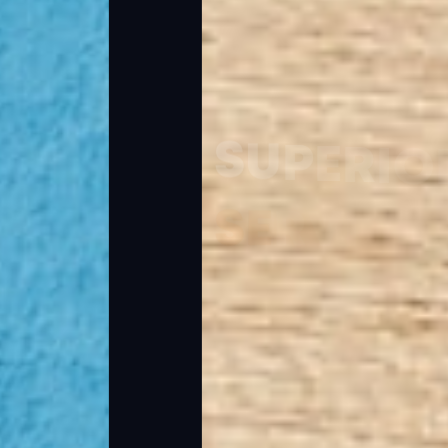
S
U
P
E
R
I
O
R
S
E
R
V
I
C
E
+
D
I
S
C
O
V
E
R
N
O
W