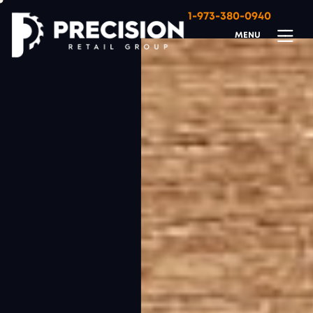
1-973-380-0940
M
E
N
U