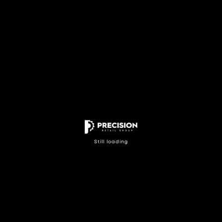
S
t
i
l
l
l
o
a
d
i
n
g