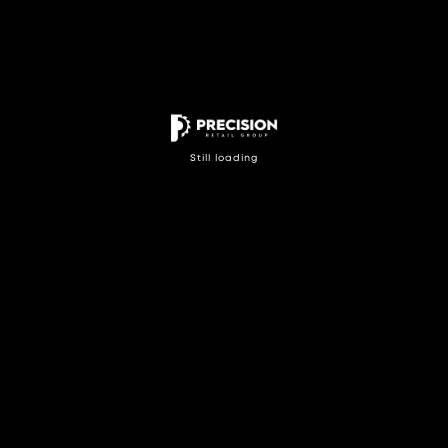
S
t
i
l
l
l
o
a
d
i
n
g